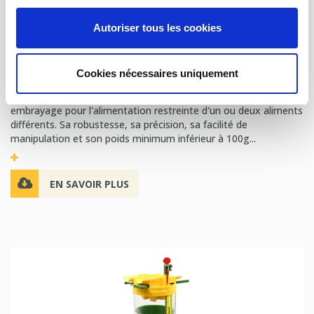
Autoriser tous les cookies
SIX-S, Doseur à trappe simple pour
l'alimentation des truies
Cookies nécessaires uniquement
Le Six-S est un doseur central avec un système d'ouverture à
embrayage pour l'alimentation restreinte d'un ou deux aliments
différents. Sa robustesse, sa précision, sa facilité de
manipulation et son poids minimum inférieur à 100g...
EN SAVOIR PLUS