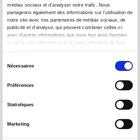
ou gestante
médias sociaux et d'analyser notre trafic. Nous
Le Simplex est un doseur à remplissage central avec un
partageons également des informations sur l'utilisation de
système d'ouverture à poire pour une alimentation précise des
notre site avec nos partenaires de médias sociaux, de
animaux. Sa robustesse et sa simplicité d'utilisation en font un
publicité et d'analyse, qui peuvent combiner celles-ci
produit idéal pour les phases Maternité et Gesta...
avec d'autres informations que vous leur avez fournies
ou qu'ils ont collectées lors de votre utilisation de leurs
services.
EN SAVOIR PLUS
Sélection
Nécessaires
du
consentement
Préférences
Statistiques
Marketing