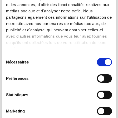
et les annonces, d'offrir des fonctionnalités relatives aux
médias sociaux et d'analyser notre trafic. Nous
partageons également des informations sur l'utilisation de
notre site avec nos partenaires de médias sociaux, de
publicité et d'analyse, qui peuvent combiner celles-ci
avec d'autres informations que vous leur avez fournies
ou qu'ils ont collectées lors de votre utilisation de leurs
services.
Sélection
Nécessaires
du
consentement
Préférences
Statistiques
Vos bénéfices directs
Améliore le bien-être animal Élimine les doubles entrées La
Marketing
station garantit des animaux qui ne se blessent pas à l’intérieur